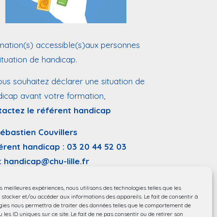
ation(s) accessible(s)aux personnes
ituation de handicap.
ous souhaitez déclarer une situation de
icap avant votre formation,
tactez le référent handicap
Sébastien Couvillers
érent handicap :
03 20 44 52 03
:
handicap@chu-lille.fr
ssibilité aux personnes à mobilité
es meilleures expériences, nous utilisons des technologies telles que les
ite.
 stocker et/ou accéder aux informations des appareils. Le fait de consentir à
gies nous permettra de traiter des données telles que le comportement de
 les ID uniques sur ce site. Le fait de ne pas consentir ou de retirer son