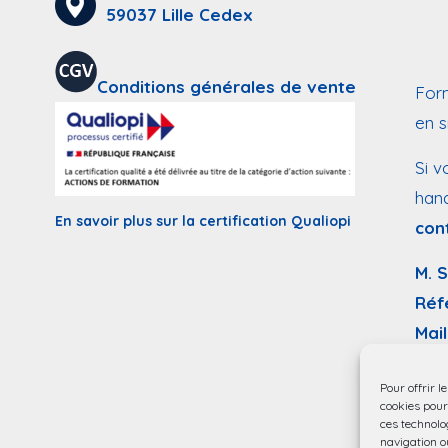
59037 Lille Cedex
Conditions générales de vente
Form
en s
Si v
hand
En savoir plus sur la certification Qualiopi
con
M. 
Réf
Mail
Acce
Pour offrir l
rédu
cookies pour
ces technolo
navigation ou